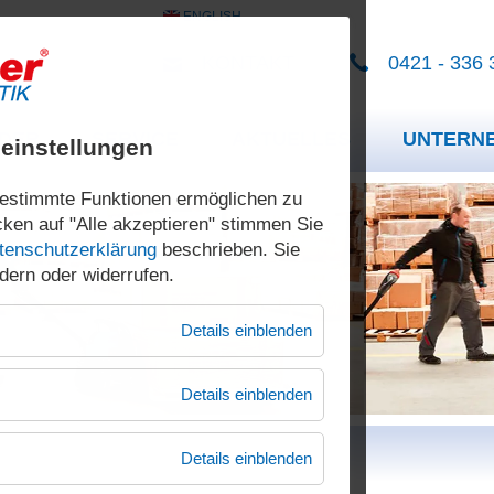
ENGLISH
KONTAKT
0421 - 336 
NDER
SERVICE
AKTUELLES
UNTERN
einstellungen
Mietstapler
Über uns
estimmte Funktionen ermöglichen zu
ken auf "Alle akzeptieren" stimmen Sie
Gebrauchtstapler
Die Mark
tenschutzerklärung
beschrieben. Sie
ndern oder widerrufen.
Sonderbau
Mensche
Deichselstapler
Hochhubwagen
Details einblenden
Ersatzteilservice
Philosoph
Qualität
Technischer Support
Details einblenden
Sicherhe
Technische Schulungen
Details einblenden
Produktiv
Ausbildung zum Staplerfahrer
Mobile Hubtischwagen
Fasshandling