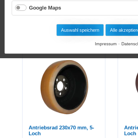
Google Maps
Auswahl speichern
Alle akzeptier
Fü
Impressum
Datensc
Lager- & Betriebsbedarf
Kehrmaschinen
Antriebsrad 230x70 mm, 5-
Antri
Loch
Loch