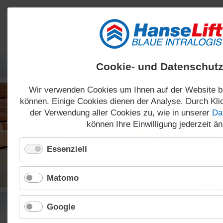
Navigation
START
PRODUKTE
PRODUKT-FI
überspringen
Cookie- und Datenschutz
Wir verwenden Cookies um Ihnen auf der Website b
können. Einige Cookies dienen der Analyse. Durch Klic
der Verwendung aller Cookies zu, wie in unserer
Da
können Ihre Einwilligung jederzeit ä
Gabelstapler
Elektrohubwagen
Essenziell
Matomo
Google
Scherenhubwagen
Stationäre Hubtische