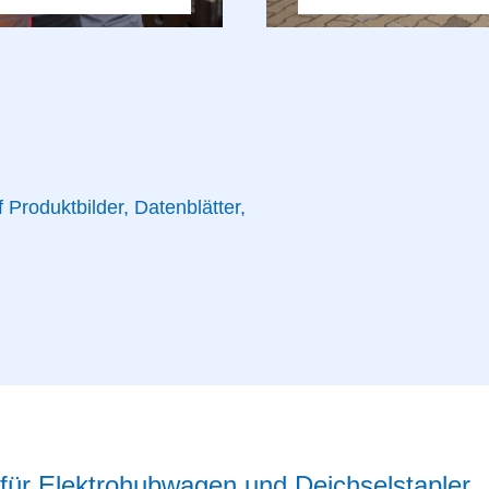
 Produktbilder, Datenblätter,
für Elektrohubwagen und Deichselstapler