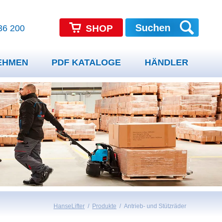
Suchen
36 200
SHOP
EHMEN
PDF KATALOGE
HÄNDLER
Händler Login
e
Händler Registrierung
n
Videoportal
Hubwagen
Waagehubwagen
ie
FAQ
Kontaktformular
it & Ergonomie
HanseLifter
Produkte
Antrieb- und Stützräder
ität
Minilifter
Ziehhilfe