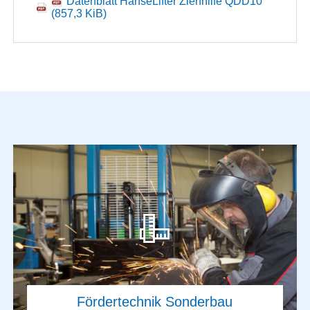
Datenblatt HanseLifter Ziehhilfe QDD10
(857,3 KiB)