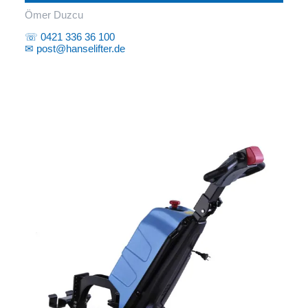
Ömer Duzcu
☏ 0421 336 36 100
✉ post@hanselifter.de