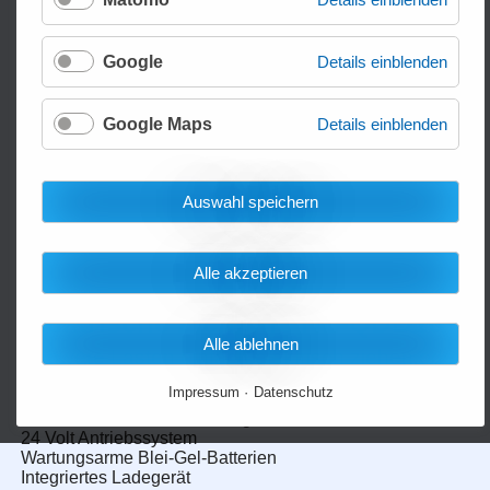
Google
Details einblenden
Google Maps
Details einblenden
Auswahl speichern
Alle akzeptieren
Elektrische Ziehhilfe HL-QDD10
Alle ablehnen
Schwere Lasten einfach elektrisch ziehen oder
schieben
Impressum
Datenschutz
Zieh-/Schubkraft: bis 1.000 kg
24 Volt Antriebssystem
Wartungsarme Blei-Gel-Batterien
Integriertes Ladegerät