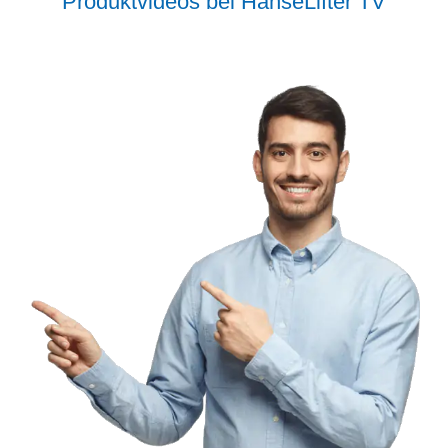
Produktvideos bei HanseLifter TV