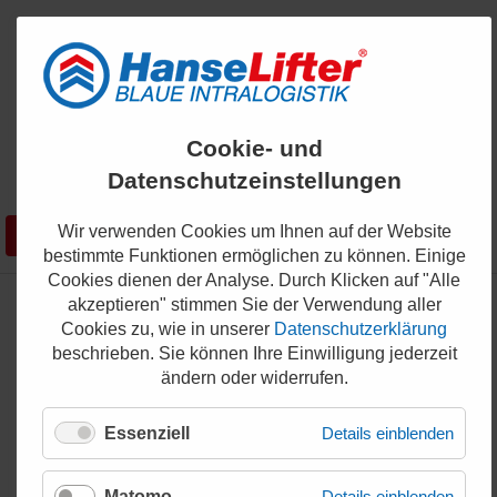
ENGLISH
Cookie- und
KONTAKT
Datenschutzeinstellungen
0421 - 336 36 200
Wir verwenden Cookies um Ihnen auf der Website
Suchen
SHOP
bestimmte Funktionen ermöglichen zu können. Einige
Cookies dienen der Analyse. Durch Klicken auf "Alle
akzeptieren" stimmen Sie der Verwendung aller
HanseLifter, eine Marke als
Cookies zu, wie in unserer
Datenschutzerklärung
starkes Versprechen
beschrieben. Sie können Ihre Einwilligung jederzeit
ändern oder widerrufen.
Die Marke ist nicht nur ein ansprechendes Logo mit tollem
Slogan.
Essenziell
Details einblenden
Hinter der Marke HanseLifter, in dem Industriesektor
Gabelstapler, Hochhubwagen, Hubtische,
Matomo
Details einblenden