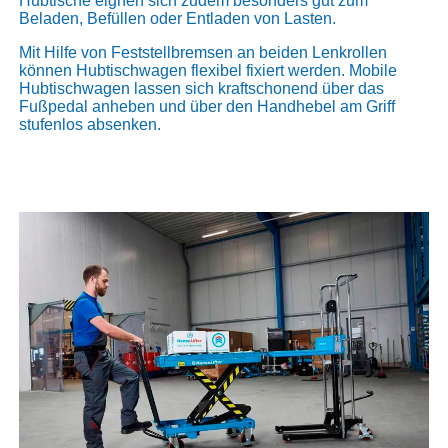
Hubtische eignen sich zudem besonders gut zum
Beladen, Befüllen oder Entladen von Lasten.
Mit Hilfe von Feststellbremsen an beiden Lenkrollen
können Hubtischwagen flexibel fixiert werden. Mobile
Hubtischwagen lassen sich kraftschonend über das
Fußpedal anheben und über den Handhebel am Griff
stufenlos absenken.