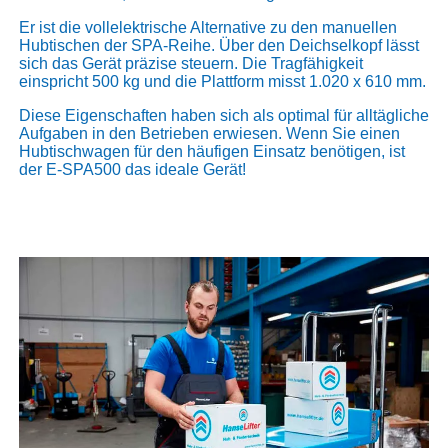
Er ist die vollelektrische Alternative zu den manuellen
Hubtischen der SPA-Reihe. Über den Deichselkopf lässt
sich das Gerät präzise steuern. Die Tragfähigkeit
einspricht 500 kg und die Plattform misst 1.020 x 610 mm.
Diese Eigenschaften haben sich als optimal für alltägliche
Aufgaben in den Betrieben erwiesen. Wenn Sie einen
Hubtischwagen für den häufigen Einsatz benötigen, ist
der E-SPA500 das ideale Gerät!