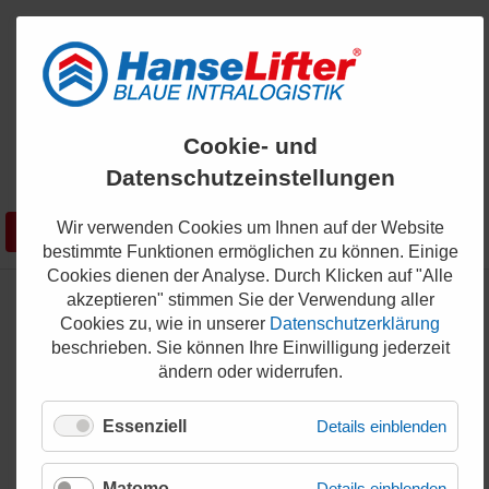
ENGLISH
Cookie- und
KONTAKT
Datenschutzeinstellungen
0421 - 336 36 200
Wir verwenden Cookies um Ihnen auf der Website
Suchen
SHOP
bestimmte Funktionen ermöglichen zu können. Einige
Cookies dienen der Analyse. Durch Klicken auf "Alle
akzeptieren" stimmen Sie der Verwendung aller
Hubtischwagen
Cookies zu, wie in unserer
Datenschutzerklärung
beschrieben. Sie können Ihre Einwilligung jederzeit
ändern oder widerrufen.
Elektrische und manuelle
Essenziell
Details einblenden
Hubtischwagen Modelle
Matomo
Details einblenden