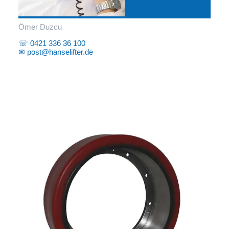
Ömer Duzcu
☏ 0421 336 36 100
✉ post@hanselifter.de