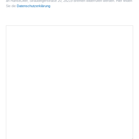
an HanseLifter, Straubingerstraße 20, 28219 Bremen widerrufen werden. Hier finden
Sie die
Datenschutzerklärung