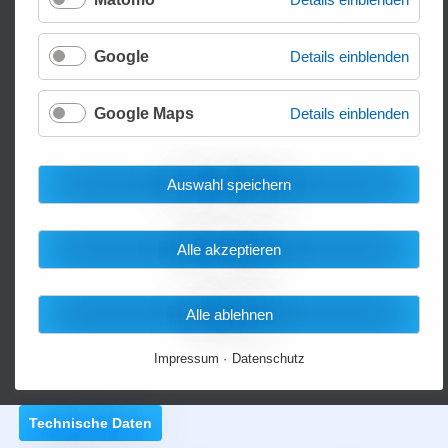
Google
Details einblenden
Google Maps
Details einblenden
Auswahl speichern
Alle akzeptieren
Antriebsrad 250x80 mm
Alle ablehnen
für Deichselstapler
Modelle E-1032B, E-1032AFH, E-1534FH und E-1646-02
Impressum
Datenschutz
Technische Daten