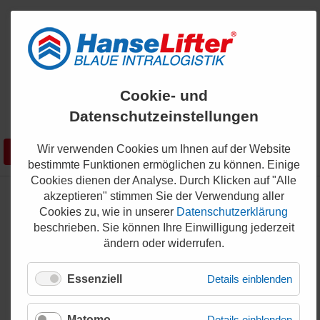
ENGLISH
Cookie- und
KONTAKT
Datenschutzeinstellungen
0421 - 336 36 200
Wir verwenden Cookies um Ihnen auf der Website
Suchen
SHOP
bestimmte Funktionen ermöglichen zu können. Einige
Cookies dienen der Analyse. Durch Klicken auf "Alle
akzeptieren" stimmen Sie der Verwendung aller
Elektrohubwagen
Cookies zu, wie in unserer
Datenschutzerklärung
beschrieben. Sie können Ihre Einwilligung jederzeit
ändern oder widerrufen.
Elektrohubwagen in verschiedenen
Essenziell
Details einblenden
Ausführungen
Matomo
Details einblenden