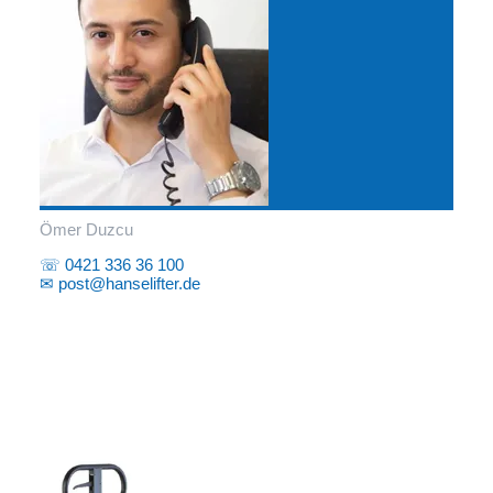
Ömer Duzcu
☏ 0421 336 36 100
✉ post@hanselifter.de