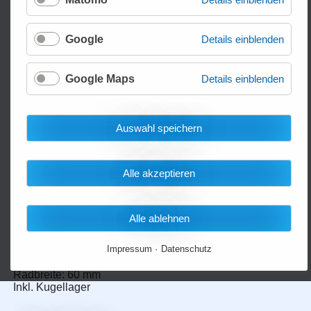
Google
Details einblenden
Google Maps
Details einblenden
Auswahl speichern
Alle akzeptieren
Lastrad 80x60/82x60 mm
Alle ablehnen
für Elektrohubwagen und Deichselstapler
Lenkrad aus Polyurethan
Impressum
Datenschutz
Außendurchmesser: ca. 80 / 82
Radbreite: 60 mm
Inkl. Kugellager