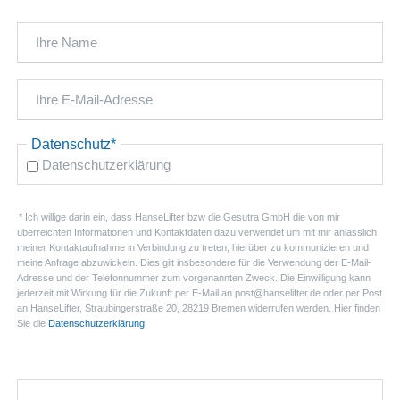
Pflichtfeld
Datenschutz
*
Datenschutzerklärung
* Ich willige darin ein, dass HanseLifter bzw die Gesutra GmbH die von mir
überreichten Informationen und Kontaktdaten dazu verwendet um mit mir anlässlich
meiner Kontaktaufnahme in Verbindung zu treten, hierüber zu kommunizieren und
meine Anfrage abzuwickeln. Dies gilt insbesondere für die Verwendung der E-Mail-
Adresse und der Telefonnummer zum vorgenannten Zweck. Die Einwilligung kann
jederzeit mit Wirkung für die Zukunft per E-Mail an post@hanselifter.de oder per Post
an HanseLifter, Straubingerstraße 20, 28219 Bremen widerrufen werden. Hier finden
Sie die
Datenschutzerklärung