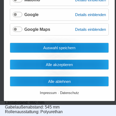
Google
Details einblenden
Google Maps
Details einblenden
Auswahl speichern
Alle akzeptieren
4-Wege Hubwagen BF-TD
Alle ablehnen
Das wendige Modell
Tragfähigkeit: 2.500 kg
Impressum
Datenschutz
Gabellänge: 1.150 mm
Lastabstand: 860 mm
Gabelaußenabstand: 545 mm
Rollenausstattung: Polyurethan