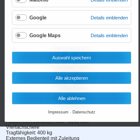
Google
Details einblenden
Google Maps
Details einblenden
Auswahl speichern
Alle akzeptieren
Stationärer Scherenhubtisch
Alle ablehnen
QRSHT04
Mit Vierfachschere für große Höhen
Impressum
Datenschutz
Hubbereich zwischen 600 - 4140 mm
Vierfachschere
Tragfähigkeit: 400 kg
Externes Bedienteil mit Zuleitung