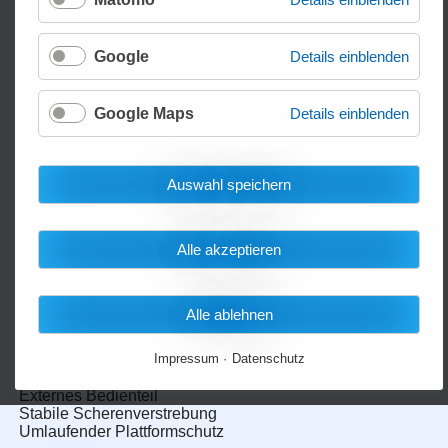
Google
Details einblenden
Google Maps
Details einblenden
Auswahl speichern
Alle akzeptieren
Stationäre Hubtische HIW
Alle ablehnen
Paletten und Gitterboxen elektrisch heben
Tragfähigkeit je nach Modell: 500-4000 kg
Impressum
Datenschutz
Hubbereich: 190-1.400 mm
Externes Bedienteil
Stabile Scherenverstrebung
Umlaufender Plattformschutz