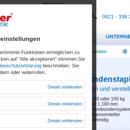
ENGLISH
KONTAKT
0421 - 336 
NDER
SERVICE
AKTUELLES
UNTERN
einstellungen
Mietstapler
Über uns
ng
Technische Daten
Datenblätter
estimmte Funktionen ermöglichen zu
ken auf "Alle akzeptieren" stimmen Sie
Gebrauchtstapler
Die Mark
tenschutzerklärung
beschrieben. Sie
ndern oder widerrufen.
Sonderbau
Mensche
Deichselstapler
Hochhubwagen
Handwindenstap
Details einblenden
Mit Plattform und verste
Ersatzteilservice
Philosoph
Tragfähigkeit: 80 oder 150 kg
Qualität
Technischer Support
Details einblenden
Max. Hubhöhe: 1.100 mm
Heben über Handwindensyste
Sicherhe
Technische Schulungen
Manueller Zinkenversteller
Kompakt und wendig
Details einblenden
Produktiv
Ausbildung zum Staplerfahrer
Mobile Hubtischwagen
Fasshandling