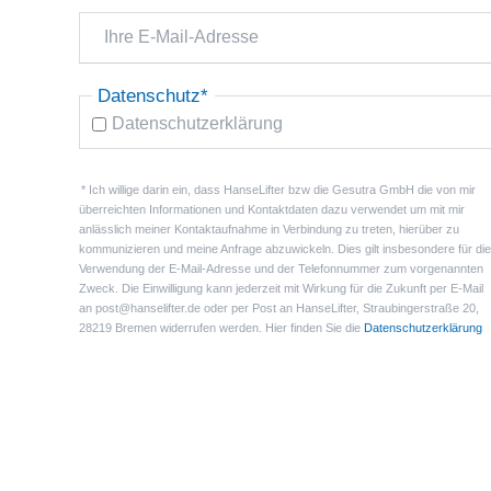
Pflichtfeld
Datenschutz
*
Datenschutzerklärung
* Ich willige darin ein, dass HanseLifter bzw die Gesutra GmbH die von mir
überreichten Informationen und Kontaktdaten dazu verwendet um mit mir
anlässlich meiner Kontaktaufnahme in Verbindung zu treten, hierüber zu
kommunizieren und meine Anfrage abzuwickeln. Dies gilt insbesondere für die
Verwendung der E-Mail-Adresse und der Telefonnummer zum vorgenannten
Zweck. Die Einwilligung kann jederzeit mit Wirkung für die Zukunft per E-Mail
an post@hanselifter.de oder per Post an HanseLifter, Straubingerstraße 20,
28219 Bremen widerrufen werden. Hier finden Sie die
Datenschutzerklärung