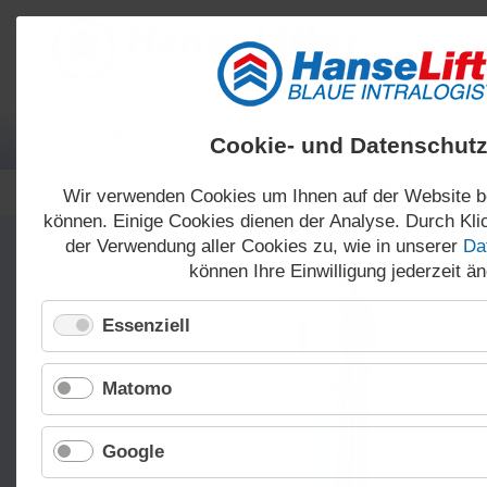
Navigation
START
PRODUKTE
PRODUKT-FI
überspringen
Cookie- und Datenschutz
Produkt
Beschreibu
Wir verwenden Cookies um Ihnen auf der Website b
können. Einige Cookies dienen der Analyse. Durch Klic
der Verwendung aller Cookies zu, wie in unserer
Da
können Ihre Einwilligung jederzeit ä
Gabelstapler
Elektrohubwagen
Essenziell
Matomo
Google
Scherenhubwagen
Stationäre Hubtische