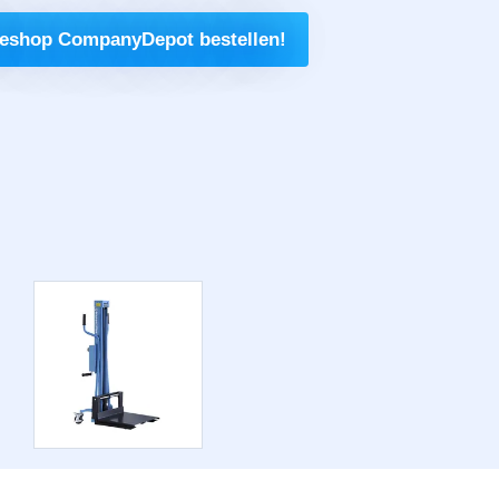
neshop CompanyDepot bestellen!
g
hop
Räder und Rollen
Kommissionierer