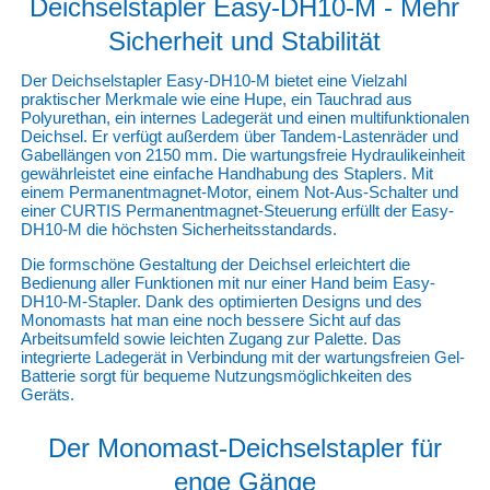
Deichselstapler Easy-DH10-M - Mehr
Sicherheit und Stabilität
Der Deichselstapler Easy-DH10-M bietet eine Vielzahl
praktischer Merkmale wie eine Hupe, ein Tauchrad aus
Polyurethan, ein internes Ladegerät und einen multifunktionalen
Deichsel. Er verfügt außerdem über Tandem-Lastenräder und
Gabellängen von 2150 mm. Die wartungsfreie Hydraulikeinheit
gewährleistet eine einfache Handhabung des Staplers. Mit
einem Permanentmagnet-Motor, einem Not-Aus-Schalter und
einer CURTIS Permanentmagnet-Steuerung erfüllt der Easy-
DH10-M die höchsten Sicherheitsstandards.
Die formschöne Gestaltung der Deichsel erleichtert die
Bedienung aller Funktionen mit nur einer Hand beim Easy-
DH10-M-Stapler. Dank des optimierten Designs und des
Monomasts hat man eine noch bessere Sicht auf das
Arbeitsumfeld sowie leichten Zugang zur Palette. Das
integrierte Ladegerät in Verbindung mit der wartungsfreien Gel-
Batterie sorgt für bequeme Nutzungsmöglichkeiten des
Geräts.
Der Monomast-Deichselstapler für
enge Gänge