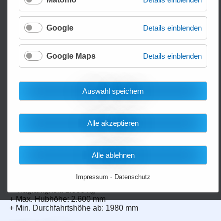
Google
Details einblenden
Google Maps
Details einblenden
Auswahl speichern
Alle akzeptieren
Deichselstapler EASY-DH10-
Alle ablehnen
M
Impressum
Datenschutz
+ Monomast
+ Tragfähigkeit: 1.000 kg
+ Max. Hubhöhe: 2.600 mm
+ Min. Durchfahrtshöhe ab: 1980 mm