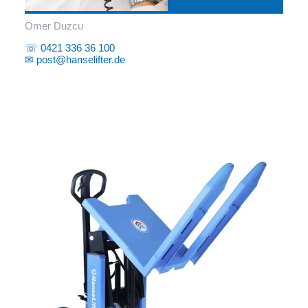
Ömer Duzcu
☏ 0421 336 36 100
✉ post@hanselifter.de