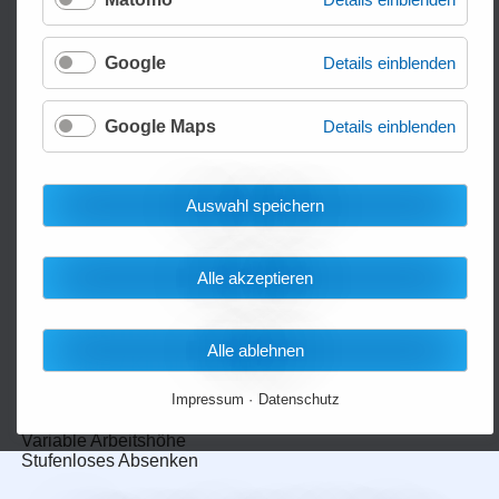
Google
Details einblenden
Google Maps
Details einblenden
Auswahl speichern
Alle akzeptieren
Behältnisneiger BHN1t
Alle ablehnen
Mit Neige-/ Kippfunktion
Tragfähigkeit: 1.000 kg
Impressum
Datenschutz
Max. Hubhöhe: 275 mm
Variable Arbeitshöhe
Stufenloses Absenken