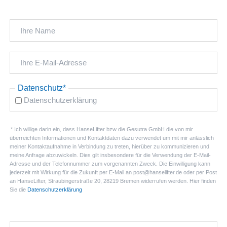
Pflichtfeld
Datenschutz
*
Datenschutzerklärung
* Ich willige darin ein, dass HanseLifter bzw die Gesutra GmbH die von mir
überreichten Informationen und Kontaktdaten dazu verwendet um mit mir anlässlich
meiner Kontaktaufnahme in Verbindung zu treten, hierüber zu kommunizieren und
meine Anfrage abzuwickeln. Dies gilt insbesondere für die Verwendung der E-Mail-
Adresse und der Telefonnummer zum vorgenannten Zweck. Die Einwilligung kann
jederzeit mit Wirkung für die Zukunft per E-Mail an post@hanselifter.de oder per Post
an HanseLifter, Straubingerstraße 20, 28219 Bremen widerrufen werden. Hier finden
Sie die
Datenschutzerklärung