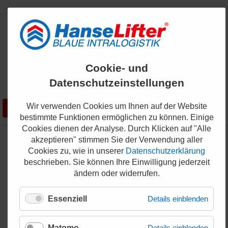
ENGLISH
Cookie- und
KONTAKT
Datenschutzeinstellungen
0421 - 336 36 200
Wir verwenden Cookies um Ihnen auf der Website
Suchen
SHOP
bestimmte Funktionen ermöglichen zu können. Einige
Cookies dienen der Analyse. Durch Klicken auf "Alle
akzeptieren" stimmen Sie der Verwendung aller
Cookies zu, wie in unserer
Datenschutzerklärung
20 Jahre Jubiläum von
beschrieben. Sie können Ihre Einwilligung jederzeit
HanseLifter
ändern oder widerrufen.
24.03.2022
Essenziell
Details einblenden
Matomo
Details einblenden