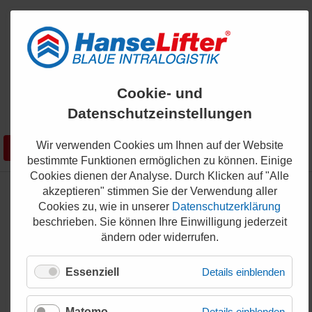
ENGLISH
Cookie- und
KONTAKT
Datenschutzeinstellungen
0421 - 336 36 200
Wir verwenden Cookies um Ihnen auf der Website
Suchen
SHOP
bestimmte Funktionen ermöglichen zu können. Einige
Cookies dienen der Analyse. Durch Klicken auf "Alle
akzeptieren" stimmen Sie der Verwendung aller
Cookies zu, wie in unserer
Datenschutzerklärung
Spieler der SG Bremen-Ost
beschrieben. Sie können Ihre Einwilligung jederzeit
sagen Danke
ändern oder widerrufen.
17.08.2023
Essenziell
Details einblenden
Ereignisreiche Saison
Matomo
Details einblenden