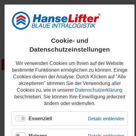
ENGLISH
Cookie- und
KONTAKT
Datenschutzeinstellungen
0421 - 336 36 200
Wir verwenden Cookies um Ihnen auf der Website
Suchen
SHOP
bestimmte Funktionen ermöglichen zu können. Einige
Cookies dienen der Analyse. Durch Klicken auf "Alle
akzeptieren" stimmen Sie der Verwendung aller
Cookies zu, wie in unserer
Datenschutzerklärung
Hanselifter Bildergalerie jetzt
beschrieben. Sie können Ihre Einwilligung jederzeit
zum Download!
ändern oder widerrufen.
25.09.2020
Essenziell
Details einblenden
Matomo
Details einblenden