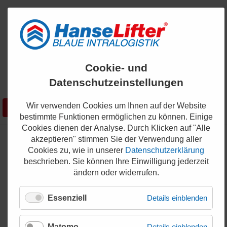
ENGLISH
Cookie- und
KONTAKT
Datenschutzeinstellungen
0421 - 336 36 200
Wir verwenden Cookies um Ihnen auf der Website
Suchen
SHOP
bestimmte Funktionen ermöglichen zu können. Einige
Cookies dienen der Analyse. Durch Klicken auf "Alle
akzeptieren" stimmen Sie der Verwendung aller
Cookies zu, wie in unserer
Datenschutzerklärung
Die neuen HanseLifter 4-Rad
beschrieben. Sie können Ihre Einwilligung jederzeit
Geländestapler
ändern oder widerrufen.
12.08.2019
Essenziell
Details einblenden
Matomo
Details einblenden